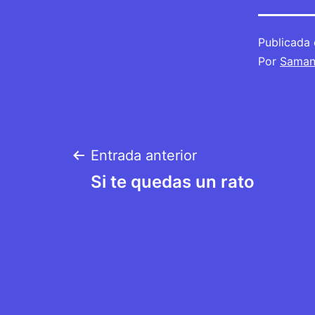
Publicada 
Por
Saman
Navegación
Entrada anterior
Si te quedas un rato
de
entradas