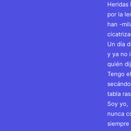
Heridas
por la l
han -mi
cicatriz
Un día 
y ya no 
quién di
Tengo el
secándos
tabla ra
Soy yo,
nunca c
siempre