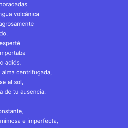
 horadadas
engua volcánica
lagrosamente-
ado.
desperté
importaba
jo adiós.
 alma centrifugada,
e al sol,
sa de tu ausencia.
onstante,
 mimosa e imperfecta,