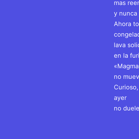
mas ree
y nunca 
Ahora to
congelad
lava soli
en la fur
«Magma
no muev
Curioso,
ayer
no duele