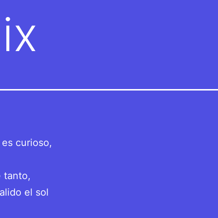
ix
 es curioso,
 tanto,
alido el sol
.