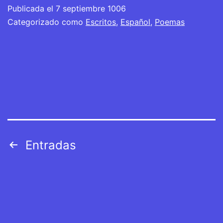
Publicada el
7 septiembre 1006
Categorizado como
Escritos
,
Español
,
Poemas
Paginación
Entradas
de
entradas