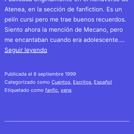
Atenea, en la sección de fanfiction. Es un
pelín cursi pero me trae buenos recuerdos.
Siento ahora la mención de Mecano, pero
me encantaban cuando era adolescente.…
La
Seguir leyendo
llave
del
Publicada el
8 septiembre 1999
corazón
Categorizado como
Cuentos
,
Escritos
,
Español
Etiquetado como
fanfic
,
xena