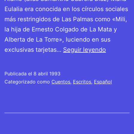
Eulalia era conocida en los círculos sociales
más restringidos de Las Palmas como «Mili,
la hija de Ernesto Colgado de La Mata y
Alberta de La Torre», luciendo en sus
Andanzas
exclusivas tarjetas…
Seguir leyendo
de
una
Publicada el
8 abril 1993
repipi
Categorizado como
Cuentos
,
Escritos
,
Español
sin
historia